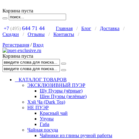
Корзина пуста
644 71 44
+7
(495)
Главная
/
Блог
/
Доставка
/
Скидки
/
Отзывы
/
Контакты
/
Регистрация
/
Вход
Корзина пуста
КАТАЛОГ ТОВАРОВ
ЭКСКЛЮЗИВНЫЙ ПУЭР
Шу Пуэры (чёрные)
Шен Пуэры (зелёные)
Хэй Ча (Dark Tea)
НЕ ПУЭР
Красный чай
Улуны
Габа
Чайная посуда
Чайники из глины ручной работы