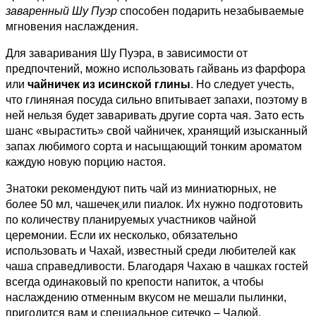
заваренный Шу Пуэр
способен подарить незабываемые
мгновения наслаждения.
Для заваривания Шу Пуэра, в зависимости от
предпочтений, можно использовать гайвань из фарфора
или
чайничек из исинской глины
. Но следует учесть,
что глиняная посуда сильно впитывает запахи, поэтому в
ней нельзя будет заваривать другие сорта чая. Зато есть
шанс «вырастить» свой чайничек, хранящий изысканный
запах любимого сорта и насыщающий тонким ароматом
каждую новую порцию настоя.
Знатоки рекомендуют пить чай из миниатюрных, не
более 50 мл, чашечек
или пиалок. Их нужно подготовить
по количеству планируемых участников чайной
церемонии. Если их несколько, обязательно
использовать и Чахай, известный среди любителей как
чаша справедливости. Благодаря Чахаю в чашках гостей
всегда одинаковый по крепости напиток, а чтобы
наслаждению отменным вкусом не мешали пылинки,
пригодится вам и специальное ситечко – Чалюй.