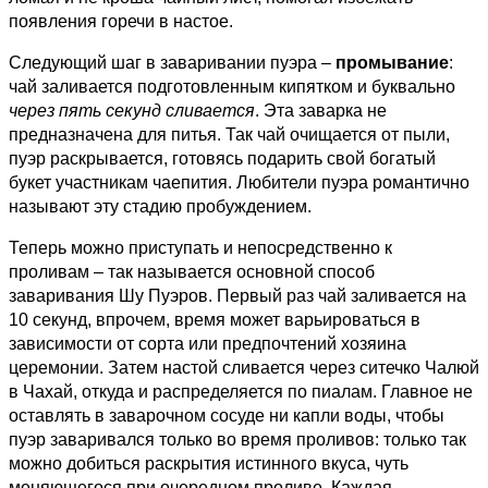
появления горечи в настое.
Следующий шаг в заваривании пуэра –
промывание
:
чай заливается подготовленным кипятком и буквально
через пять секунд сливается
. Эта заварка не
предназначена для питья. Так чай очищается от пыли,
пуэр раскрывается, готовясь подарить свой богатый
букет участникам чаепития. Любители пуэра романтично
называют эту стадию пробуждением.
Теперь можно приступать и непосредственно к
проливам – так называется основной способ
заваривания Шу Пуэров. Первый раз чай заливается на
10 секунд, впрочем, время может варьироваться в
зависимости от сорта или предпочтений хозяина
церемонии. Затем настой сливается через ситечко Чалюй
в Чахай, откуда и распределяется по пиалам. Главное не
оставлять в заварочном сосуде ни капли воды, чтобы
пуэр заваривался только во время проливов: только так
можно добиться раскрытия истинного вкуса, чуть
меняющегося при очередном проливе. Каждая