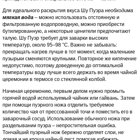
Для идеального раскрытия вкуса Шу Пуэра
необходима
мягкая вода
– можно использовать отстоянную и
фильтрованную водопроводную, можно приобрести
бутилированную, а некоторые ценители предпочитают
талую. Шу Пуэр требует для заварки высоких
температур, около 95–98 °С. Важно не забывать:
прекращать нагрев лучше в тот момент, когда маленькие
пузырьки сменяются крупными. Повторное же кипячение
недопустимо, поэтому доведенную до оптимальной
температуры воду лучше всего держать во время чайной
церемонии в термосе со стеклянной колбой.
Начиная церемонию, первым делом нужно промыть
горячей водой используемый чайник или гайвань. Затем
при помощи пуэрного ножа отделить требуемое
количество чая от прессованной точи и поместить его в
заварочный сосуд. Использование обычного ножа при
разделывании пуэра – непростительная ошибка.
Тончайший пуэрный нож
бережно отделяет слои, не
ломая и не кроша чайный лист, помогая избежать