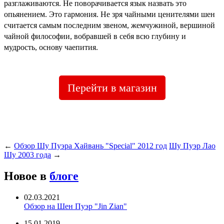
разглаживаются. Не поворачивается язык назвать это
опьянением. Это гармония. Не зря чайными ценителями шен
считается самым последним звеном, жемчужиной, вершиной
чайной философии, вобравшей в себя всю глубину и
мудрость, основу чаепития.
Перейти в магазин
←
Обзор Шу Пуэра Хайвань "Special" 2012 год
Шу Пуэр Лао
Шу 2003 года
→
Новое в
блоге
02.03.2021
Обзор на Шен Пуэр "Jin Zian"
15.01.2019