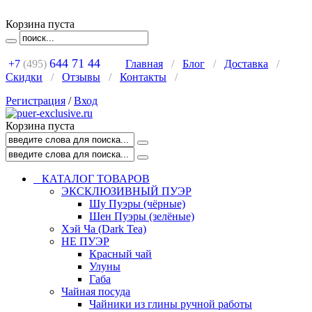
Корзина пуста
644 71 44
+7
(495)
Главная
/
Блог
/
Доставка
/
Скидки
/
Отзывы
/
Контакты
/
Регистрация
/
Вход
Корзина пуста
КАТАЛОГ ТОВАРОВ
ЭКСКЛЮЗИВНЫЙ ПУЭР
Шу Пуэры (чёрные)
Шен Пуэры (зелёные)
Хэй Ча (Dark Tea)
НЕ ПУЭР
Красный чай
Улуны
Габа
Чайная посуда
Чайники из глины ручной работы