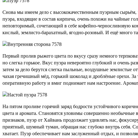
Снова мы имеем дело с высококачественным пуэрным сырьём, 
пуэра, входящие в состав кирпича, очень похожи на чайные г
неповторимый, сочетающий в себе кофейно-черносливовую ком
кислый, землисто-барахатный, ягодно-розовый. И ещё много так
Первый пролив рыжего цвета по вкусу сразу немного терпковат
но слегка горькое. Вкус пуэра невероятно глубокий и очень
затем за дело берутся слегка пыльные, воздушные землистые о
чахая гречишный мёд, горький шоколад и дроблёные орехи. За
оперативную работу и вмиг поднимает нам настроение. Арома
На пятом проливе горячий заряд бодрости устойчивого коричне
цвета и аромата. Становятся уловимы совершенно необычные в
признаков, пуэр от Хайвань продолжает удивлять нас, фокусиру
приятный, шумный туман, обращая нас глубоко внутрь себя. Сос
хватает. Пуэр обеспечивает нам заслуженный отдых, и позволя