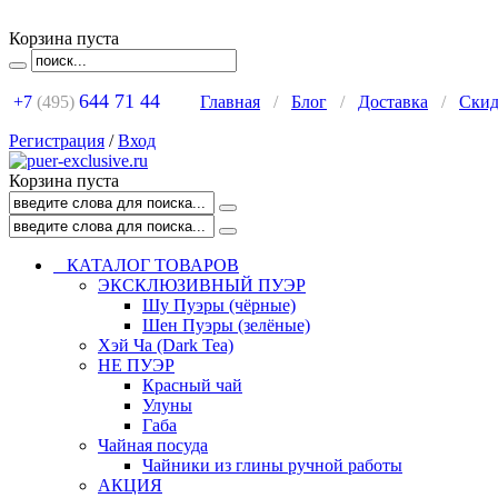
Корзина пуста
644 71 44
+7
(495)
Главная
/
Блог
/
Доставка
/
Ски
Регистрация
/
Вход
Корзина пуста
КАТАЛОГ ТОВАРОВ
ЭКСКЛЮЗИВНЫЙ ПУЭР
Шу Пуэры (чёрные)
Шен Пуэры (зелёные)
Хэй Ча (Dark Tea)
НЕ ПУЭР
Красный чай
Улуны
Габа
Чайная посуда
Чайники из глины ручной работы
АКЦИЯ