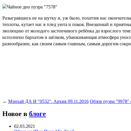
Разыгравшись не на шутку и, уж было, похитив нас окончател
теплоты, кутает нас в плед уюта и покоя. Внезапный и приятн
эволюцию от молодого застенчивого ребёнка до взрослого тем
исполнено бархатом и шёлком, убаюкивающая атмосфера уносит
разнообразии, как своим самым главным, самым дорогим сок
←
Мэнхай ДА И "0532". Архив 09.11.2016
Обзор пуэра "9978" 
Новое в
блоге
02.03.2021