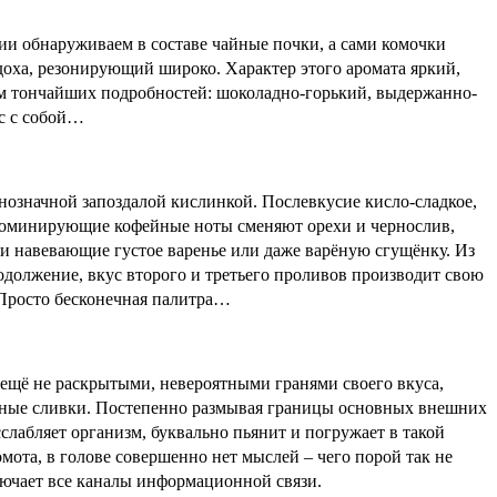
и обнаруживаем в составе чайные почки, а сами комочки
доха, резонирующий широко. Характер этого аромата яркий,
м тончайших подробностей: шоколадно-горький, выдержанно-
ас с собой…
днозначной запоздалой кислинкой. Послевкусие кисло-сладкое,
. Доминирующие кофейные ноты сменяют орехи и чернослив,
ми навевающие густое варенье или даже варёную сгущёнку. Из
одолжение, вкус второго и третьего проливов производит свою
 Просто бесконечная палитра…
 ещё не раскрытыми, невероятными гранями своего вкуса,
фейные сливки. Постепенно размывая границы основных внешних
сслабляет организм, буквально пьянит и погружает в такой
омота, в голове совершенно нет мыслей – чего порой так не
ключает все каналы информационной связи.