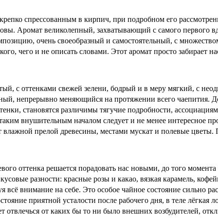
крепко спрессованным в кирпич, при подробном его рассмотрени
оловы. Аромат великолепный, захватывающий с самого первого в
позицию, очень своеобразный и самостоятельный, с множество
ого, чего и не описать словами. Этот аромат просто забирает н
ый, с оттенками свежей зелени, бодрый и в меру мягкий, с нео
 разный, непрерывно меняющийся на протяжении всего чаепития
ттенки, становятся различимы тягучие подробности, ассоциация
 таким внушительным началом следует и не менее интересное пр
т влажной прелой древесины, местами мускат и полевые цветы.
вого оттенка решается порадовать нас новыми, до того момента
кусовые разности: красные розы и какао, вязкая карамель, ко
я всё внимание на себе. Это особое чайное состояние сильно ра
тояние приятной усталости после рабочего дня, в теле лёгкая л
ет отвлечься от каких бы то ни было внешних возбудителей, от