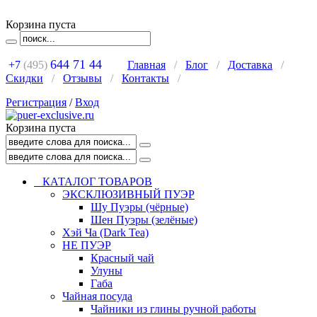
Корзина пуста
644 71 44
+7
(495)
Главная
/
Блог
/
Доставка
/
Скидки
/
Отзывы
/
Контакты
/
Регистрация
/
Вход
Корзина пуста
КАТАЛОГ ТОВАРОВ
ЭКСКЛЮЗИВНЫЙ ПУЭР
Шу Пуэры (чёрные)
Шен Пуэры (зелёные)
Хэй Ча (Dark Tea)
НЕ ПУЭР
Красный чай
Улуны
Габа
Чайная посуда
Чайники из глины ручной работы