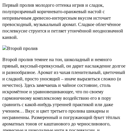
Первый пролив молодого оттенка игрив и сладок,
полупрозрачный коричневато-оранжевый настой с
непривычным древесно-интересным вкусом источает
превосходный, музыкальный аромат. Сладкое облегчённое
послевкусие струится и петляет утончённой неоднозначной
канвой.
Второй пролив темнее на тон, шоколадный и немного
пряный, вкусный-превкусный, он дарит наслаждение долгое
и разнообразное. Аромат из чахая пленительный, цветочный
и сладкий, просто уносящий – иначе выразиться сложно (и
нечестно). Здесь замечаешь и чайное состояние, столь
искромётное и уравновешивающее, что по своему
гармоничному комплексному воздействию его в пору
сравнить с какой-нибудь утренней практикой или даже
учением… Вкус и цвет третьего пролива шикарны и
несравненны. Размеренный и погружающий букет тёплых
ароматных тонов от каштанового до черносливового,
древесные и шоколадные нити в послевкусии, и