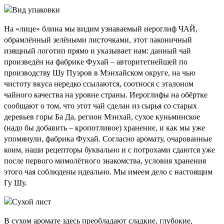
На «лице» блина мы видим узнаваемый иероглиф ЧАЙ,
обрамлённый зелёными листочками, этот лаконичный
изящный логотип прямо и указывает нам: данный чай
произведён на фабрике Фухай – авторитетнейшей по
производству Шу Пуэров в Мэнхайском округе, на чью
чистоту вкуса нередко ссылаются, соотнося с эталоном
чайного качества на уровне страны. Иероглифы на обёртке
сообщают о том, что этот чай сделан из сырья со старых
деревьев горы Ба Да, регион Мэнхай, сухое куньминское
(надо бы добавить – кропотливое) хранение, и как мы уже
упомянули, фабрика Фухай. Согласно аромату, очарованные
коим, наши рецепторы буквально и с потрохами сдаются уже
после первого мимолётного знакомства, условия хранения
этого чая соблюдены идеально. Мы имеем дело с настоящим
Гу Шу.
В сухом аромате здесь преобладают сладкие, глубокие,