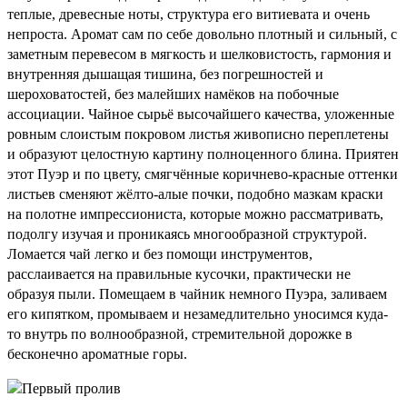
теплые, древесные ноты, структура его витиевата и очень
непроста. Аромат сам по себе довольно плотный и сильный, с
заметным перевесом в мягкость и шелковистость, гармония и
внутренняя дышащая тишина, без погрешностей и
шероховатостей, без малейших намёков на побочные
ассоциации. Чайное сырьё высочайшего качества, уложенные
ровным слоистым покровом листья живописно переплетены
и образуют целостную картину полноценного блина. Приятен
этот Пуэр и по цвету, смягчённые коричнево-красные оттенки
листьев сменяют жёлто-алые почки, подобно мазкам краски
на полотне импрессиониста, которые можно рассматривать,
подолгу изучая и проникаясь многообразной структурой.
Ломается чай легко и без помощи инструментов,
расслаивается на правильные кусочки, практически не
образуя пыли. Помещаем в чайник немного Пуэра, заливаем
его кипятком, промываем и незамедлительно уносимся куда-
то внутрь по волнообразной, стремительной дорожке в
бесконечно ароматные горы.