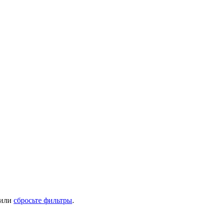
 или
сбросьте фильтры
.