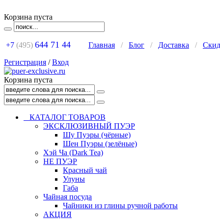
Корзина пуста
644 71 44
+7
(495)
Главная
/
Блог
/
Доставка
/
Ски
Регистрация
/
Вход
Корзина пуста
КАТАЛОГ ТОВАРОВ
ЭКСКЛЮЗИВНЫЙ ПУЭР
Шу Пуэры (чёрные)
Шен Пуэры (зелёные)
Хэй Ча (Dark Tea)
НЕ ПУЭР
Красный чай
Улуны
Габа
Чайная посуда
Чайники из глины ручной работы
АКЦИЯ