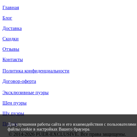
Главная
Блог
Доставка
Скидки
Отзывы
Контакты
Политика конфиденциальности
Договор-оферта
Эксклюзивные пуэры
Шен пуэры
Шу пуэры
Посуда
Для улучшения работы сайта и его взаимодействия с пользователями
файлы cookie в настройках Вашего браузера.
© 2014-2026
PUER
-EXCLUSIVE
. Все права защищены.