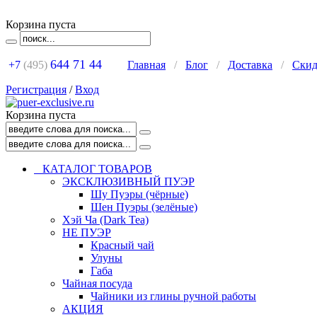
Корзина пуста
644 71 44
+7
(495)
Главная
/
Блог
/
Доставка
/
Ски
Регистрация
/
Вход
Корзина пуста
КАТАЛОГ ТОВАРОВ
ЭКСКЛЮЗИВНЫЙ ПУЭР
Шу Пуэры (чёрные)
Шен Пуэры (зелёные)
Хэй Ча (Dark Tea)
НЕ ПУЭР
Красный чай
Улуны
Габа
Чайная посуда
Чайники из глины ручной работы
АКЦИЯ