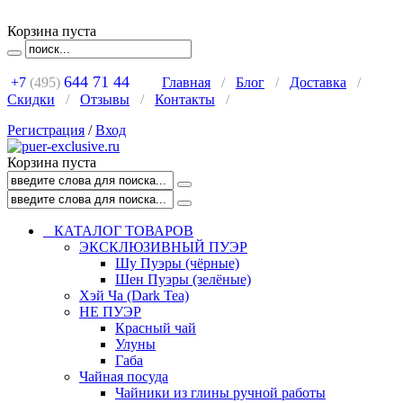
Корзина пуста
644 71 44
+7
(495)
Главная
/
Блог
/
Доставка
/
Скидки
/
Отзывы
/
Контакты
/
Регистрация
/
Вход
Корзина пуста
КАТАЛОГ ТОВАРОВ
ЭКСКЛЮЗИВНЫЙ ПУЭР
Шу Пуэры (чёрные)
Шен Пуэры (зелёные)
Хэй Ча (Dark Tea)
НЕ ПУЭР
Красный чай
Улуны
Габа
Чайная посуда
Чайники из глины ручной работы