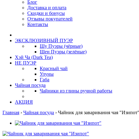
Блог
Доставка и оплата
Скидки и бонусы
Отзывы покупателей
Контакты
ЭКСКЛЮЗИВНЫЙ ПУЭР
Шу Пуэры (чёрные)
Шен Пуэры (зелёные)
Хэй Ча (Dark Tea)
НЕ ПУЭР
Красный чай
Улуны
Габа
Чайная посуда
Чайники из глины ручной работы
АКЦИЯ
Главная
›
Чайная посуда
›
Чайник для заваривания чая "Изипот