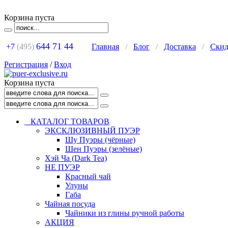
Корзина пуста
644 71 44
+7
(495)
Главная
/
Блог
/
Доставка
/
Ски
Регистрация
/
Вход
Корзина пуста
КАТАЛОГ ТОВАРОВ
ЭКСКЛЮЗИВНЫЙ ПУЭР
Шу Пуэры (чёрные)
Шен Пуэры (зелёные)
Хэй Ча (Dark Tea)
НЕ ПУЭР
Красный чай
Улуны
Габа
Чайная посуда
Чайники из глины ручной работы
АКЦИЯ