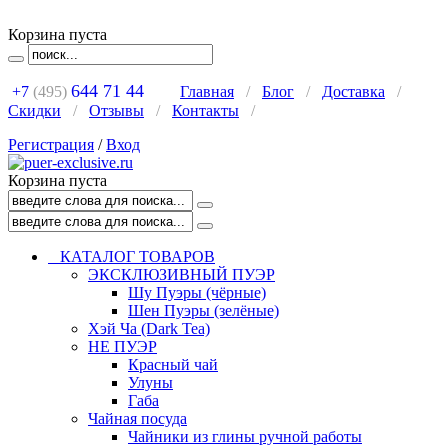
Корзина пуста
644 71 44
+7
(495)
Главная
/
Блог
/
Доставка
/
Скидки
/
Отзывы
/
Контакты
/
Регистрация
/
Вход
Корзина пуста
КАТАЛОГ ТОВАРОВ
ЭКСКЛЮЗИВНЫЙ ПУЭР
Шу Пуэры (чёрные)
Шен Пуэры (зелёные)
Хэй Ча (Dark Tea)
НЕ ПУЭР
Красный чай
Улуны
Габа
Чайная посуда
Чайники из глины ручной работы