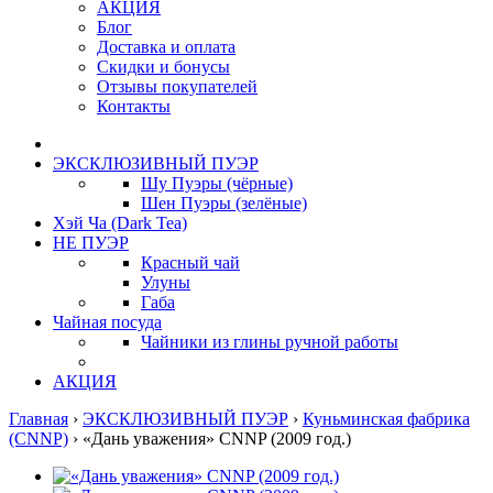
АКЦИЯ
Блог
Доставка и оплата
Скидки и бонусы
Отзывы покупателей
Контакты
ЭКСКЛЮЗИВНЫЙ ПУЭР
Шу Пуэры (чёрные)
Шен Пуэры (зелёные)
Хэй Ча (Dark Tea)
НЕ ПУЭР
Красный чай
Улуны
Габа
Чайная посуда
Чайники из глины ручной работы
АКЦИЯ
Главная
›
ЭКСКЛЮЗИВНЫЙ ПУЭР
›
Куньминская фабрика
(CNNP)
›
«Дань уважения» CNNP (2009 год.)