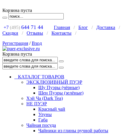
Корзина пуста
644 71 44
+7
(495)
Главная
/
Блог
/
Доставка
/
Скидки
/
Отзывы
/
Контакты
/
Регистрация
/
Вход
Корзина пуста
КАТАЛОГ ТОВАРОВ
ЭКСКЛЮЗИВНЫЙ ПУЭР
Шу Пуэры (чёрные)
Шен Пуэры (зелёные)
Хэй Ча (Dark Tea)
НЕ ПУЭР
Красный чай
Улуны
Габа
Чайная посуда
Чайники из глины ручной работы