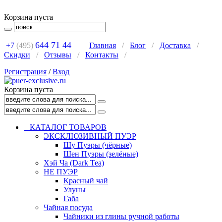
Корзина пуста
644 71 44
+7
(495)
Главная
/
Блог
/
Доставка
/
Скидки
/
Отзывы
/
Контакты
/
Регистрация
/
Вход
Корзина пуста
КАТАЛОГ ТОВАРОВ
ЭКСКЛЮЗИВНЫЙ ПУЭР
Шу Пуэры (чёрные)
Шен Пуэры (зелёные)
Хэй Ча (Dark Tea)
НЕ ПУЭР
Красный чай
Улуны
Габа
Чайная посуда
Чайники из глины ручной работы