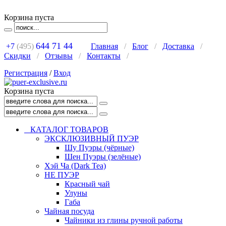
Корзина пуста
644 71 44
+7
(495)
Главная
/
Блог
/
Доставка
/
Скидки
/
Отзывы
/
Контакты
/
Регистрация
/
Вход
Корзина пуста
КАТАЛОГ ТОВАРОВ
ЭКСКЛЮЗИВНЫЙ ПУЭР
Шу Пуэры (чёрные)
Шен Пуэры (зелёные)
Хэй Ча (Dark Tea)
НЕ ПУЭР
Красный чай
Улуны
Габа
Чайная посуда
Чайники из глины ручной работы