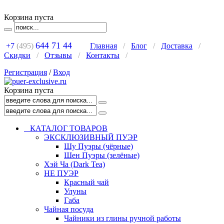
Корзина пуста
644 71 44
+7
(495)
Главная
/
Блог
/
Доставка
/
Скидки
/
Отзывы
/
Контакты
/
Регистрация
/
Вход
Корзина пуста
КАТАЛОГ ТОВАРОВ
ЭКСКЛЮЗИВНЫЙ ПУЭР
Шу Пуэры (чёрные)
Шен Пуэры (зелёные)
Хэй Ча (Dark Tea)
НЕ ПУЭР
Красный чай
Улуны
Габа
Чайная посуда
Чайники из глины ручной работы