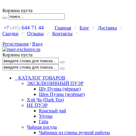
Корзина пуста
644 71 44
+7
(495)
Главная
/
Блог
/
Доставка
/
Скидки
/
Отзывы
/
Контакты
/
Регистрация
/
Вход
Корзина пуста
КАТАЛОГ ТОВАРОВ
ЭКСКЛЮЗИВНЫЙ ПУЭР
Шу Пуэры (чёрные)
Шен Пуэры (зелёные)
Хэй Ча (Dark Tea)
НЕ ПУЭР
Красный чай
Улуны
Габа
Чайная посуда
Чайники из глины ручной работы