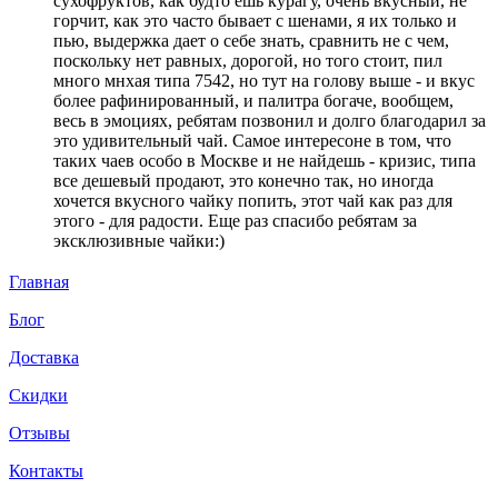
сухофруктов, как будто ешь курагу, очень вкусный, не
горчит, как это часто бывает с шенами, я их только и
пью, выдержка дает о себе знать, сравнить не с чем,
поскольку нет равных, дорогой, но того стоит, пил
много мнхая типа 7542, но тут на голову выше - и вкус
более рафинированный, и палитра богаче, вообщем,
весь в эмоциях, ребятам позвонил и долго благодарил за
это удивительный чай. Самое интересоне в том, что
таких чаев особо в Москве и не найдешь - кризис, типа
все дешевый продают, это конечно так, но иногда
хочется вкусного чайку попить, этот чай как раз для
этого - для радости. Еще раз спасибо ребятам за
эксклюзивные чайки:)
Главная
Блог
Доставка
Скидки
Отзывы
Контакты