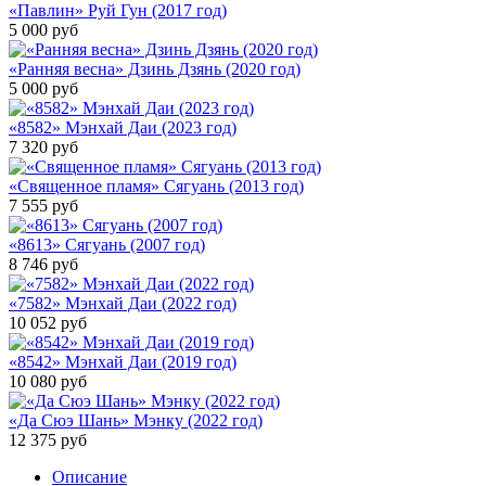
«Павлин» Руй Гун (2017 год)
5 000
руб
«Ранняя весна» Дзинь Дзянь (2020 год)
5 000
руб
«8582» Мэнхай Даи (2023 год)
7 320
руб
«Священное пламя» Сягуань (2013 год)
7 555
руб
«8613» Сягуань (2007 год)
8 746
руб
«7582» Мэнхай Даи (2022 год)
10 052
руб
«8542» Мэнхай Даи (2019 год)
10 080
руб
«Да Сюэ Шань» Мэнку (2022 год)
12 375
руб
Описание