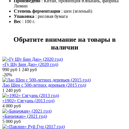
Произведено
: Китай, провинция Юньнань, фабрика
Лимин
Степень ферментации
: шен (зеленый)
Упаковка
: рисовая бумага
Вес
: 100 г.
Обратите внимание на товары в
наличии
«Гу Шу Бин Дао» (2020 год)
990
руб
1 240
руб
-20%
Лао Шен с 500-летних деревьев (2015 год)
1 240
руб
«1902» Сягуань (2013 год)
4 000
руб
«Баньчжан» (2021 год)
5 000
руб