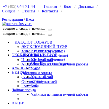
644 71 44
+7
(495)
Главная
/
Блог
/
Доставка
/
Скидки
/
Отзывы
/
Контакты
/
Регистрация
/
Вход
КАТАЛОГ ТОВАРОВ
ЭКСКЛЮЗИВНЫЙ ПУЭР
Хэй Ча (Dark Tea)
Шу Пуэры (чёрные)
ЭКСКЛЮЗИВНЫЙ ПУЭР
НЕ ПУЭР
Шен Пуэры (зелёные)
Шу Пуэры (чёрные)
Чайная посуда
Красный чай
Шен Пуэры (зелёные)
АКЦИЯ
Улуны
Чайники из глины ручной работы
Хэй Ча (Dark Tea)
Блог
Габа
НЕ ПУЭР
Доставка и оплата
Красный чай
Скидки и бонусы
Улуны
Отзывы покупателей
Габа
Контакты
Чайная посуда
Чайники из глины ручной работы
АКЦИЯ