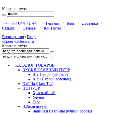
Корзина пуста
644 71 44
+7
(495)
Главная
/
Блог
/
Доставка
/
Скидки
/
Отзывы
/
Контакты
/
Регистрация
/
Вход
Корзина пуста
КАТАЛОГ ТОВАРОВ
ЭКСКЛЮЗИВНЫЙ ПУЭР
Шу Пуэры (чёрные)
Шен Пуэры (зелёные)
Хэй Ча (Dark Tea)
НЕ ПУЭР
Красный чай
Улуны
Габа
Чайная посуда
Чайники из глины ручной работы