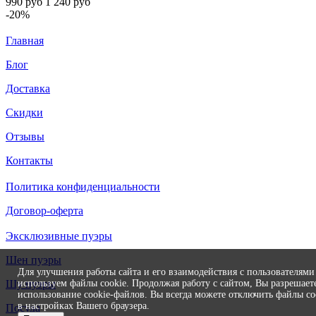
990
руб
1 240
руб
-20%
Главная
Блог
Доставка
Скидки
Отзывы
Контакты
Политика конфиденциальности
Договор-оферта
Эксклюзивные пуэры
Шен пуэры
Для улучшения работы сайта и его взаимодействия с пользователям
используем файлы cookie. Продолжая работу с сайтом, Вы разрешает
Шу пуэры
использование cookie-файлов. Вы всегда можете отключить файлы co
в настройках Вашего браузера.
Посуда