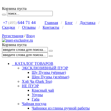
Корзина пуста
644 71 44
+7
(495)
Главная
/
Блог
/
Доставка
/
Скидки
/
Отзывы
/
Контакты
/
Регистрация
/
Вход
Корзина пуста
КАТАЛОГ ТОВАРОВ
ЭКСКЛЮЗИВНЫЙ ПУЭР
Шу Пуэры (чёрные)
Шен Пуэры (зелёные)
Хэй Ча (Dark Tea)
НЕ ПУЭР
Красный чай
Улуны
Габа
Чайная посуда
Чайники из глины ручной работы