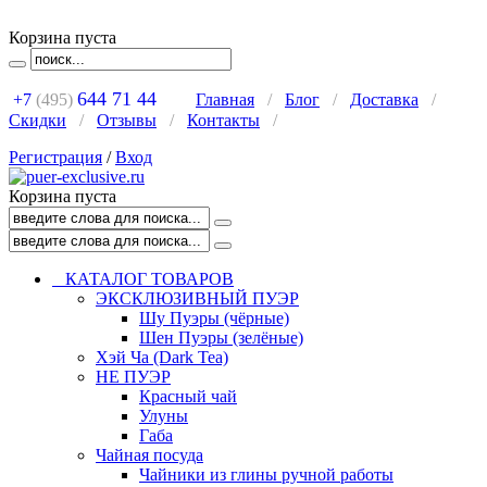
Корзина пуста
644 71 44
+7
(495)
Главная
/
Блог
/
Доставка
/
Скидки
/
Отзывы
/
Контакты
/
Регистрация
/
Вход
Корзина пуста
КАТАЛОГ ТОВАРОВ
ЭКСКЛЮЗИВНЫЙ ПУЭР
Шу Пуэры (чёрные)
Шен Пуэры (зелёные)
Хэй Ча (Dark Tea)
НЕ ПУЭР
Красный чай
Улуны
Габа
Чайная посуда
Чайники из глины ручной работы