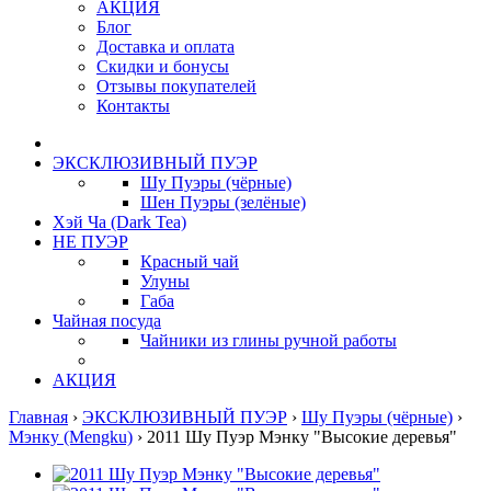
АКЦИЯ
Блог
Доставка и оплата
Скидки и бонусы
Отзывы покупателей
Контакты
ЭКСКЛЮЗИВНЫЙ ПУЭР
Шу Пуэры (чёрные)
Шен Пуэры (зелёные)
Хэй Ча (Dark Tea)
НЕ ПУЭР
Красный чай
Улуны
Габа
Чайная посуда
Чайники из глины ручной работы
АКЦИЯ
Главная
›
ЭКСКЛЮЗИВНЫЙ ПУЭР
›
Шу Пуэры (чёрные)
›
Мэнку (Mengku)
›
2011 Шу Пуэр Мэнку "Высокие деревья"