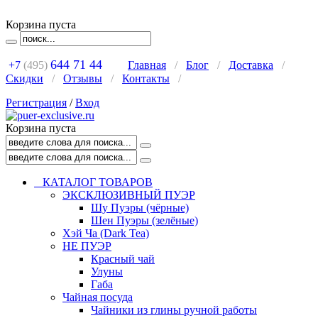
Корзина пуста
644 71 44
+7
(495)
Главная
/
Блог
/
Доставка
/
Скидки
/
Отзывы
/
Контакты
/
Регистрация
/
Вход
Корзина пуста
КАТАЛОГ ТОВАРОВ
ЭКСКЛЮЗИВНЫЙ ПУЭР
Шу Пуэры (чёрные)
Шен Пуэры (зелёные)
Хэй Ча (Dark Tea)
НЕ ПУЭР
Красный чай
Улуны
Габа
Чайная посуда
Чайники из глины ручной работы