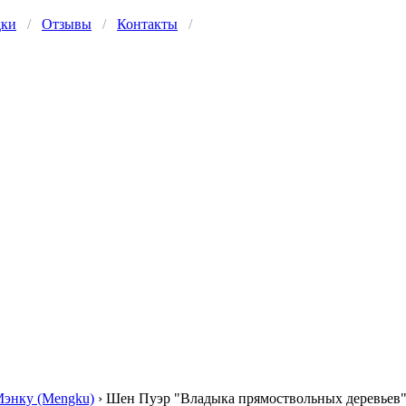
дки
/
Отзывы
/
Контакты
/
энку (Mengku)
›
Шен Пуэр "Владыка прямоствольных деревьев"