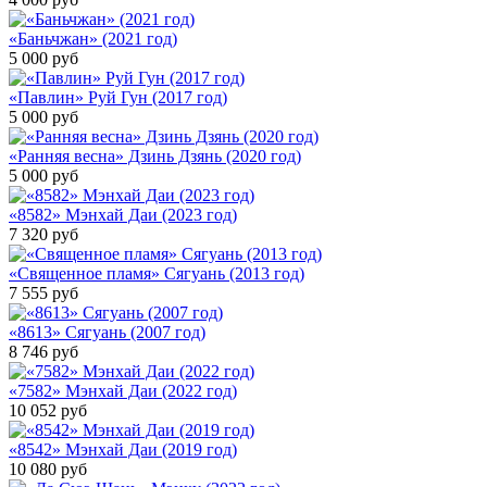
«Баньчжан» (2021 год)
5 000
руб
«Павлин» Руй Гун (2017 год)
5 000
руб
«Ранняя весна» Дзинь Дзянь (2020 год)
5 000
руб
«8582» Мэнхай Даи (2023 год)
7 320
руб
«Священное пламя» Сягуань (2013 год)
7 555
руб
«8613» Сягуань (2007 год)
8 746
руб
«7582» Мэнхай Даи (2022 год)
10 052
руб
«8542» Мэнхай Даи (2019 год)
10 080
руб