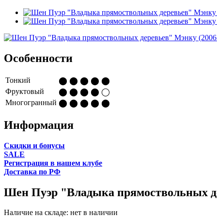
Особенности
Тонкий
⬤ ⬤ ⬤ ⬤ ⬤
Фруктовый
⬤ ⬤ ⬤ ⬤ ◯
Многогранный
⬤ ⬤ ⬤ ⬤ ⬤
Информация
Cкидки и бонусы
SALE
Регистрация в нашем клубе
Доставка по РФ
Шен Пуэр "Владыка прямоствольных де
Наличие на складе:
нет в наличии