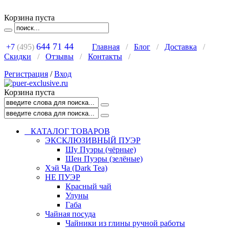
Корзина пуста
644 71 44
+7
(495)
Главная
/
Блог
/
Доставка
/
Скидки
/
Отзывы
/
Контакты
/
Регистрация
/
Вход
Корзина пуста
КАТАЛОГ ТОВАРОВ
ЭКСКЛЮЗИВНЫЙ ПУЭР
Шу Пуэры (чёрные)
Шен Пуэры (зелёные)
Хэй Ча (Dark Tea)
НЕ ПУЭР
Красный чай
Улуны
Габа
Чайная посуда
Чайники из глины ручной работы