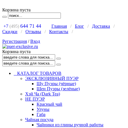
Корзина пуста
644 71 44
+7
(495)
Главная
/
Блог
/
Доставка
/
Скидки
/
Отзывы
/
Контакты
/
Регистрация
/
Вход
Корзина пуста
КАТАЛОГ ТОВАРОВ
ЭКСКЛЮЗИВНЫЙ ПУЭР
Шу Пуэры (чёрные)
Шен Пуэры (зелёные)
Хэй Ча (Dark Tea)
НЕ ПУЭР
Красный чай
Улуны
Габа
Чайная посуда
Чайники из глины ручной работы