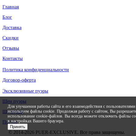
Главная
Блог
Доставка
Скидки
Отзывы
Контакты
Политика конфиденциальности
Договор-оферта
Эксклюзивные пуэры
Шен пуэры
Для улучшения работы сайта и его взаимодействия с пользователям
используем файлы cookie. Продолжая работу с сайтом, Вы разрешает
Шу пуэры
использование cookie-файлов. Вы всегда можете отключить файлы co
в настройках Вашего браузера.
Посуда
Принять
© 2014-2026
PUER
-EXCLUSIVE
. Все права защищены.