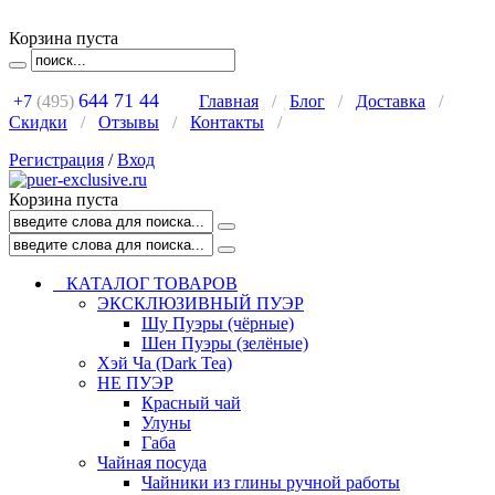
Корзина пуста
644 71 44
+7
(495)
Главная
/
Блог
/
Доставка
/
Скидки
/
Отзывы
/
Контакты
/
Регистрация
/
Вход
Корзина пуста
КАТАЛОГ ТОВАРОВ
ЭКСКЛЮЗИВНЫЙ ПУЭР
Шу Пуэры (чёрные)
Шен Пуэры (зелёные)
Хэй Ча (Dark Tea)
НЕ ПУЭР
Красный чай
Улуны
Габа
Чайная посуда
Чайники из глины ручной работы