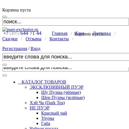
Корзина пуста
644 71 44
+7
(495)
Главная
/
Блог
/
Доставка
/
Корзина пуста
Скидки
/
Отзывы
/
Контакты
/
Регистрация
/
Вход
КАТАЛОГ ТОВАРОВ
ЭКСКЛЮЗИВНЫЙ ПУЭР
Шу Пуэры (чёрные)
Шен Пуэры (зелёные)
Хэй Ча (Dark Tea)
НЕ ПУЭР
Красный чай
Улуны
Габа
Чайная посуда