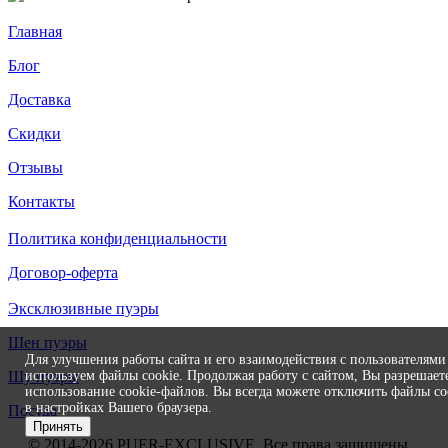
Главная
Блог
Доставка
Скидки
Отзывы
Контакты
Политика конфиденциальности
Договор-оферта
Эксклюзивные пуэры
Шен пуэры
Для улучшения работы сайта и его взаимодействия с пользователям
используем файлы cookie. Продолжая работу с сайтом, Вы разрешает
Шу пуэры
использование cookie-файлов. Вы всегда можете отключить файлы co
в настройках Вашего браузера.
Посуда
Принять
© 2014-2026
PUER
-EXCLUSIVE
. Все права защищены.