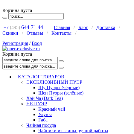
Корзина пуста
644 71 44
+7
(495)
Главная
/
Блог
/
Доставка
/
Скидки
/
Отзывы
/
Контакты
/
Регистрация
/
Вход
Корзина пуста
КАТАЛОГ ТОВАРОВ
ЭКСКЛЮЗИВНЫЙ ПУЭР
Шу Пуэры (чёрные)
Шен Пуэры (зелёные)
Хэй Ча (Dark Tea)
НЕ ПУЭР
Красный чай
Улуны
Габа
Чайная посуда
Чайники из глины ручной работы