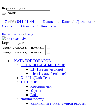
Корзина пуста
644 71 44
+7
(495)
Главная
/
Блог
/
Доставка
/
Скидки
/
Отзывы
/
Контакты
/
Регистрация
/
Вход
Корзина пуста
КАТАЛОГ ТОВАРОВ
ЭКСКЛЮЗИВНЫЙ ПУЭР
Шу Пуэры (чёрные)
Шен Пуэры (зелёные)
Хэй Ча (Dark Tea)
НЕ ПУЭР
Красный чай
Улуны
Габа
Чайная посуда
Чайники из глины ручной работы