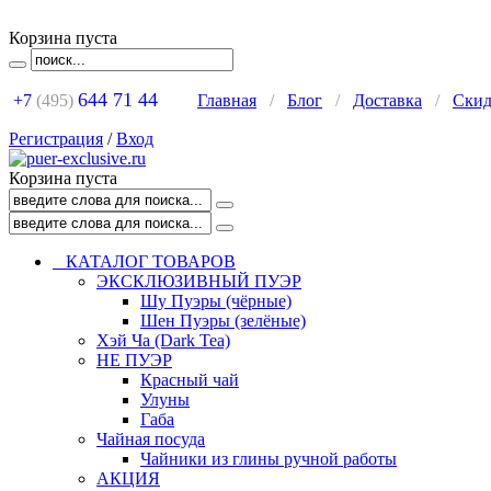
Корзина пуста
644 71 44
+7
(495)
Главная
/
Блог
/
Доставка
/
Ски
Регистрация
/
Вход
Корзина пуста
КАТАЛОГ ТОВАРОВ
ЭКСКЛЮЗИВНЫЙ ПУЭР
Шу Пуэры (чёрные)
Шен Пуэры (зелёные)
Хэй Ча (Dark Tea)
НЕ ПУЭР
Красный чай
Улуны
Габа
Чайная посуда
Чайники из глины ручной работы
АКЦИЯ