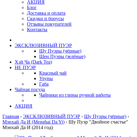
АКЦИЯ
Блог
Доставка и оплата
Скидки и бонусы
Отзывы покупателей
Контакты
ЭКСКЛЮЗИВНЫЙ ПУЭР
Шу Пуэры (чёрные)
Шен Пуэры (зелёные)
Хэй Ча (Dark Tea)
НЕ ПУЭР
Красный чай
Улуны
Габа
Чайная посуда
Чайники из глины ручной работы
АКЦИЯ
Главная
›
ЭКСКЛЮЗИВНЫЙ ПУЭР
›
Шу Пуэры (чёрные)
›
Мэнхай Да И (Menghai Da Yi)
›
Шу Пуэр "Двойное счастье"
Мэнхай Да И (2014 год)