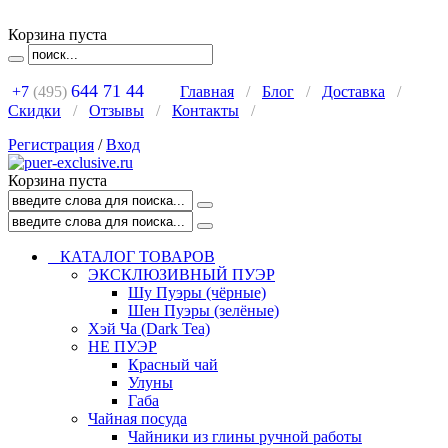
Корзина пуста
644 71 44
+7
(495)
Главная
/
Блог
/
Доставка
/
Скидки
/
Отзывы
/
Контакты
/
Регистрация
/
Вход
Корзина пуста
КАТАЛОГ ТОВАРОВ
ЭКСКЛЮЗИВНЫЙ ПУЭР
Шу Пуэры (чёрные)
Шен Пуэры (зелёные)
Хэй Ча (Dark Tea)
НЕ ПУЭР
Красный чай
Улуны
Габа
Чайная посуда
Чайники из глины ручной работы