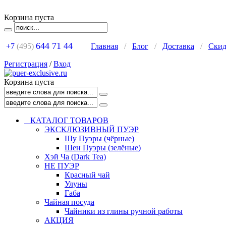
Корзина пуста
644 71 44
+7
(495)
Главная
/
Блог
/
Доставка
/
Ски
Регистрация
/
Вход
Корзина пуста
КАТАЛОГ ТОВАРОВ
ЭКСКЛЮЗИВНЫЙ ПУЭР
Шу Пуэры (чёрные)
Шен Пуэры (зелёные)
Хэй Ча (Dark Tea)
НЕ ПУЭР
Красный чай
Улуны
Габа
Чайная посуда
Чайники из глины ручной работы
АКЦИЯ