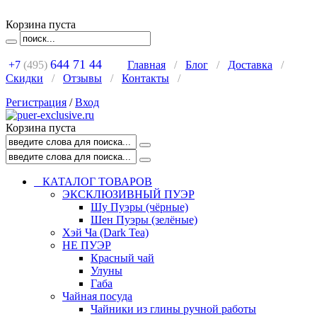
Корзина пуста
644 71 44
+7
(495)
Главная
/
Блог
/
Доставка
/
Скидки
/
Отзывы
/
Контакты
/
Регистрация
/
Вход
Корзина пуста
КАТАЛОГ ТОВАРОВ
ЭКСКЛЮЗИВНЫЙ ПУЭР
Шу Пуэры (чёрные)
Шен Пуэры (зелёные)
Хэй Ча (Dark Tea)
НЕ ПУЭР
Красный чай
Улуны
Габа
Чайная посуда
Чайники из глины ручной работы