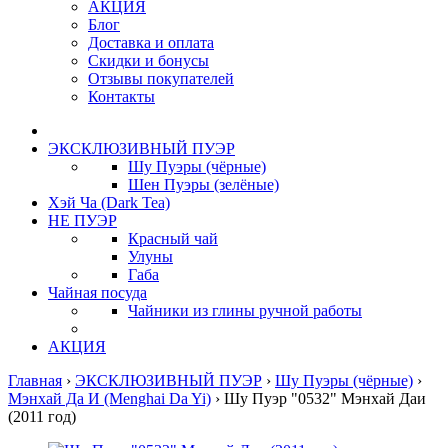
АКЦИЯ
Блог
Доставка и оплата
Скидки и бонусы
Отзывы покупателей
Контакты
ЭКСКЛЮЗИВНЫЙ ПУЭР
Шу Пуэры (чёрные)
Шен Пуэры (зелёные)
Хэй Ча (Dark Tea)
НЕ ПУЭР
Красный чай
Улуны
Габа
Чайная посуда
Чайники из глины ручной работы
АКЦИЯ
Главная
›
ЭКСКЛЮЗИВНЫЙ ПУЭР
›
Шу Пуэры (чёрные)
›
Мэнхай Да И (Menghai Da Yi)
›
Шу Пуэр "0532" Мэнхай Даи
(2011 год)